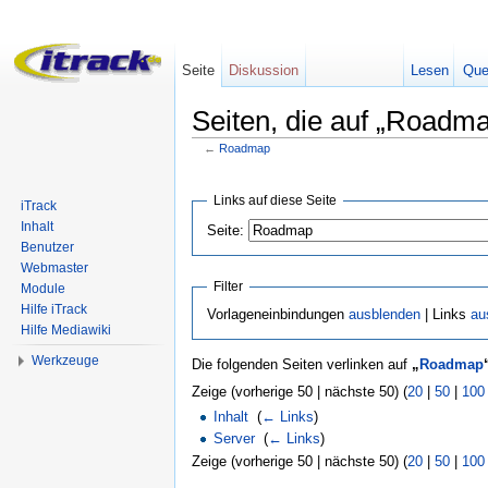
Seite
Diskussion
Lesen
Que
Seiten, die auf „Roadma
←
Roadmap
Wechseln zu:
Navigation
,
Suche
Links auf diese Seite
iTrack
Inhalt
Seite:
Benutzer
Webmaster
Filter
Module
Hilfe iTrack
Vorlageneinbindungen
ausblenden
| Links
au
Hilfe Mediawiki
Werkzeuge
Die folgenden Seiten verlinken auf
„
Roadmap
Zeige (vorherige 50 | nächste 50) (
20
|
50
|
100
Inhalt
‎
(
← Links
)
Server
‎
(
← Links
)
Zeige (vorherige 50 | nächste 50) (
20
|
50
|
100