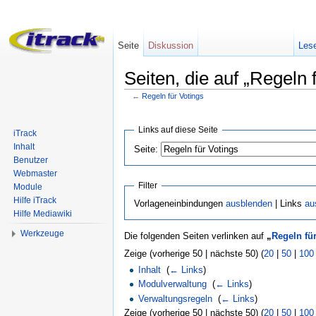
Seite
Diskussion
Les
Seiten, die auf „Regeln 
←
Regeln für Votings
Wechseln zu:
Navigation
,
Suche
Links auf diese Seite
iTrack
Inhalt
Seite:
Benutzer
Webmaster
Filter
Module
Hilfe iTrack
Vorlageneinbindungen
ausblenden
| Links
au
Hilfe Mediawiki
Werkzeuge
Die folgenden Seiten verlinken auf
„
Regeln fü
Zeige (vorherige 50 | nächste 50) (
20
|
50
|
100
Inhalt
‎
(
← Links
)
Modulverwaltung
‎
(
← Links
)
Verwaltungsregeln
‎
(
← Links
)
Zeige (vorherige 50 | nächste 50) (
20
|
50
|
100