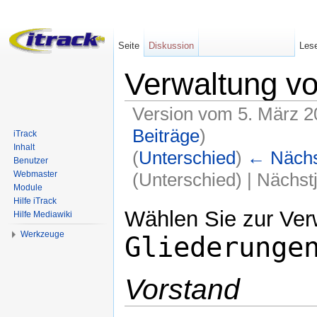
Seite
Diskussion
Les
Verwaltung vo
Version vom 5. März 2
Beiträge
)
iTrack
Inhalt
(
Unterschied
)
← Nächst
Benutzer
(Unterschied) | Nächst
Webmaster
Module
Wechseln zu:
Navigation
,
Suche
Hilfe iTrack
Wählen Sie zur Ve
Hilfe Mediawiki
Werkzeuge
Gliederunge
Vorstand