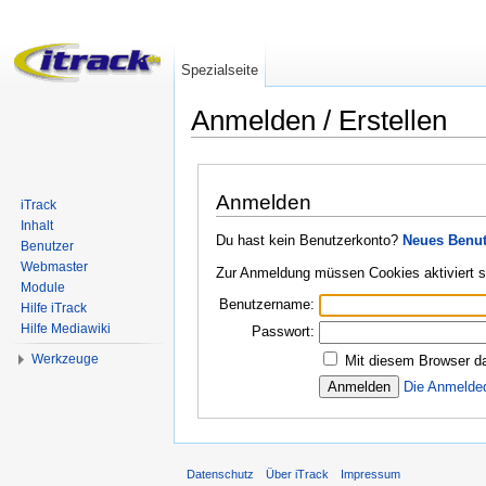
Spezialseite
Anmelden / Erstellen
Wechseln zu:
Navigation
,
Suche
Anmelden
iTrack
Inhalt
Du hast kein Benutzerkonto?
Neues Benut
Benutzer
Webmaster
Zur Anmeldung müssen Cookies aktiviert s
Module
Benutzername:
Hilfe iTrack
Hilfe Mediawiki
Passwort:
Werkzeuge
Mit diesem Browser da
Die Anmelde
Datenschutz
Über iTrack
Impressum