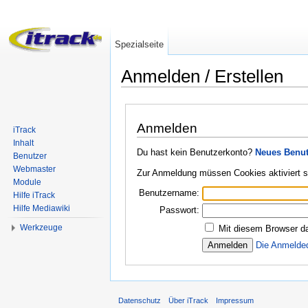
Spezialseite
Anmelden / Erstellen
Wechseln zu:
Navigation
,
Suche
Anmelden
iTrack
Inhalt
Du hast kein Benutzerkonto?
Neues Benut
Benutzer
Webmaster
Zur Anmeldung müssen Cookies aktiviert s
Module
Benutzername:
Hilfe iTrack
Hilfe Mediawiki
Passwort:
Werkzeuge
Mit diesem Browser da
Die Anmelde
Datenschutz
Über iTrack
Impressum