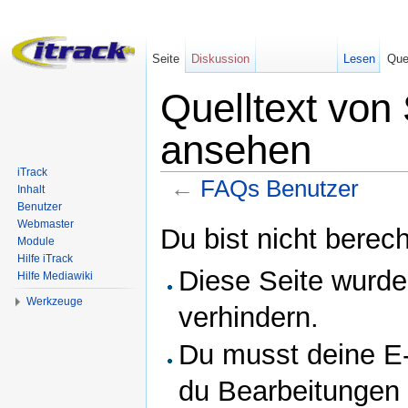
Seite
Diskussion
Lesen
Que
Quelltext von
ansehen
iTrack
←
FAQs Benutzer
Inhalt
Benutzer
Wechseln zu:
Navigation
,
Suche
Webmaster
Du bist nicht berech
Module
Hilfe iTrack
Diese Seite wurde
Hilfe Mediawiki
Werkzeuge
verhindern.
Du musst deine E-
du Bearbeitungen 